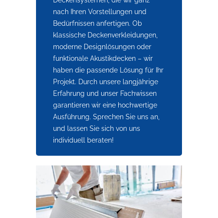
Deckensystemen, die wir ganz
nach Ihren Vorstellungen und
Bedürfnissen anfertigen. Ob
klassische Deckenverkleidungen,
moderne Designlösungen oder
funktionale Akustikdecken – wir
haben die passende Lösung für Ihr
Projekt. Durch unsere langjährige
Erfahrung und unser Fachwissen
garantieren wir eine hochwertige
Ausführung. Sprechen Sie uns an,
und lassen Sie sich von uns
individuell beraten!