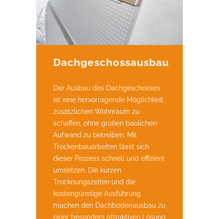
Dachgeschossausbau
Der Ausbau des Dachgeschosses
ist eine hervorragende Möglichkeit,
zusätzlichen Wohnraum zu
schaffen, ohne großen baulichen
Aufwand zu betreiben. Mit
Trockenbauarbeiten lässt sich
dieser Prozess schnell und effizient
umsetzen. Die kurzen
Trocknungszeiten und die
kostengünstige Ausführung
machen den Dachbodenausbau zu
einer besonders attraktiven Lösung