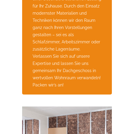
für Ihr Zuhause. Durch den Einsatz
modernster Materialien und
Techniken können wir den Raum
ganz nach Ihren Vorstellungen
gestalten – sei es als
Schlafzimmer, Arbeitszimmer oder
zusätzliche Lagerräume.
Verlassen Sie sich auf unsere
Expertise und lassen Sie uns
gemeinsam Ihr Dachgeschoss in
wertvollen Wohnraum verwandeln!
Packen wir’s an!